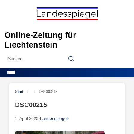
Skip
to
content
Online-Zeitung für
Liechtenstein
Search
Search
for:
Menu
Start
/
/
DSC00215
DSC00215
1. April 2023
•
Landesspiegel
•