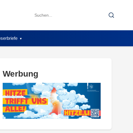
Search
Search
for:
serbriefe
Werbung