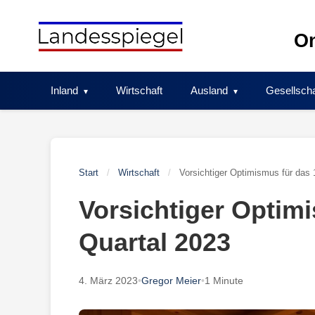
Skip
to
On
content
Inland
Wirtschaft
Ausland
Gesellscha
Start
/
Wirtschaft
/
Vorsichtiger Optimismus für das 
Vorsichtiger Optimi
Quartal 2023
4. März 2023
•
Gregor Meier
•
1 Minute