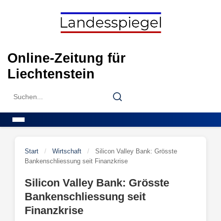
Skip
to
content
Online-Zeitung für
Liechtenstein
Search
Search
for:
Menu
Start
/
Wirtschaft
/
Silicon Valley Bank: Grösste
Bankenschliessung seit Finanzkrise
Silicon Valley Bank: Grösste
Bankenschliessung seit
Finanzkrise