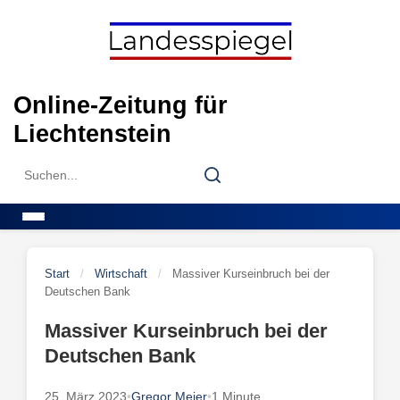
Skip
to
content
Online-Zeitung für
Liechtenstein
Search
Search
for:
Menu
Start
/
Wirtschaft
/
Massiver Kurseinbruch bei der
Deutschen Bank
Massiver Kurseinbruch bei der
Deutschen Bank
25. März 2023
•
Gregor Meier
•
1 Minute