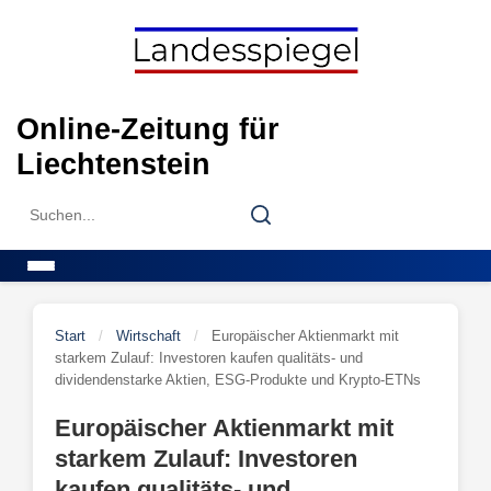
Skip
to
content
Online-Zeitung für
Liechtenstein
Search
Search
for:
Menu
Start
/
Wirtschaft
/
Europäischer Aktienmarkt mit
starkem Zulauf: Investoren kaufen qualitäts- und
dividendenstarke Aktien, ESG-Produkte und Krypto-ETNs
Europäischer Aktienmarkt mit
starkem Zulauf: Investoren
kaufen qualitäts- und