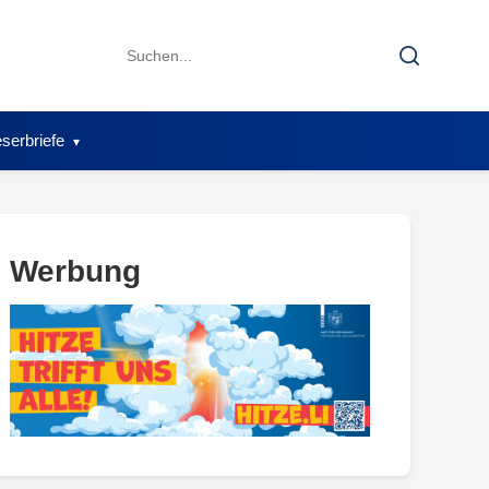
Search
Search
for:
serbriefe
Werbung