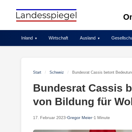
Skip
to
On
content
Inland
Wirtschaft
Ausland
Gesellscha
Start
/
Schweiz
/
Bundesrat Cassis betont Bedeutun
Bundesrat Cassis 
von Bildung für Wo
17. Februar 2023
•
Gregor Meier
•
1 Minute