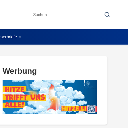
Search
Search
for:
serbriefe
Werbung