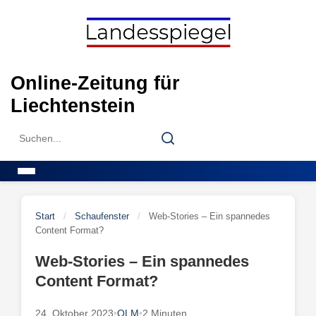
Skip
to
content
Online-Zeitung für
Liechtenstein
Search
Search
for:
Menu
Start
/
Schaufenster
/
Web-Stories – Ein spannedes
Content Format?
Web-Stories – Ein spannedes
Content Format?
24. Oktober 2023
•
OLM
•
2 Minuten