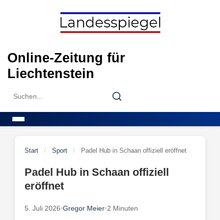
Skip
to
content
Online-Zeitung für
Liechtenstein
Search
Search
for:
Menu
Start
/
Sport
/
Padel Hub in Schaan offiziell eröffnet
Padel Hub in Schaan offiziell
eröffnet
5. Juli 2026
•
Gregor Meier
•
2 Minuten