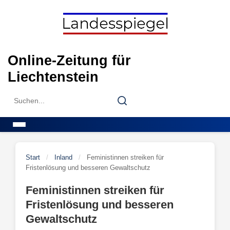
Skip
to
content
Online-Zeitung für
Liechtenstein
Search
Search
for:
Menu
Start
/
Inland
/
Feministinnen streiken für
Fristenlösung und besseren Gewaltschutz
Feministinnen streiken für
Fristenlösung und besseren
Gewaltschutz