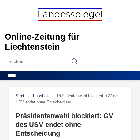
Skip
to
content
Online-Zeitung für
Liechtenstein
Search
Search
for:
Menu
Start
/
Fussball
/
Präsidentenwahl blockiert: GV des
USV endet ohne Entscheidung
Präsidentenwahl blockiert: GV
des USV endet ohne
Entscheidung