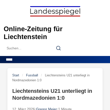
Skip
to
content
Online-Zeitung für
Liechtenstein
Search
Search
for:
Menu
Start
/
Fussball
/
Liechtensteins U21 unterliegt in
Nordmazedonien 1:0
Liechtensteins U21 unterliegt in
Nordmazedonien 1:0
12. März 2026
•
Gregor Meier
•
1 Minute