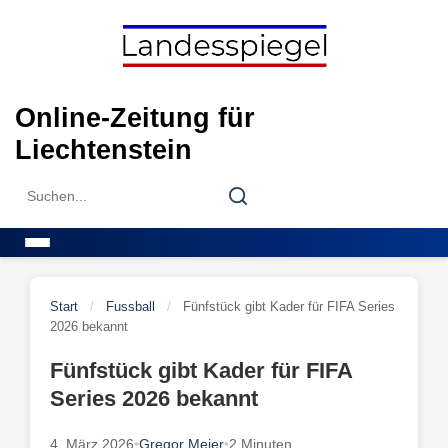
Skip
to
content
Online-Zeitung für
Liechtenstein
Search
Search
for:
Menu
Start
/
Fussball
/
Fünfstück gibt Kader für FIFA Series
2026 bekannt
Fünfstück gibt Kader für FIFA
Series 2026 bekannt
4. März 2026
•
Gregor Meier
•
2 Minuten