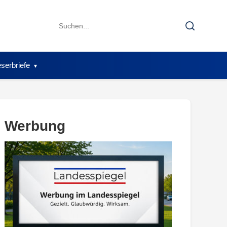
Search
Search
for:
serbriefe
Werbung