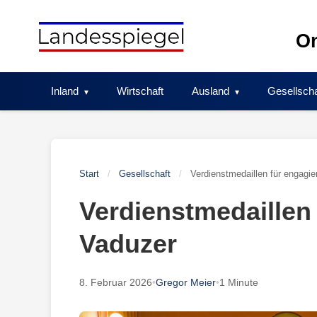
Skip
to
On
content
Inland
Wirtschaft
Ausland
Gesellscha
Start
/
Gesellschaft
/
Verdienstmedaillen für engagie
Verdienstmedaillen 
Vaduzer
8. Februar 2026
•
Gregor Meier
•
1 Minute