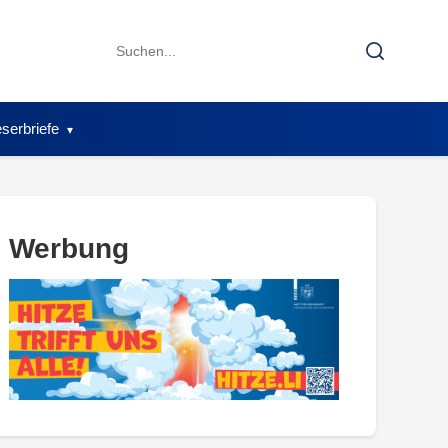
Search
Search
for:
serbriefe
Werbung