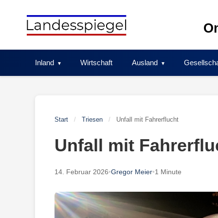
Skip
to
On
content
Inland
Wirtschaft
Ausland
Gesellscha
Start
/
Triesen
/
Unfall mit Fahrerflucht
Unfall mit Fahrerflu
14. Februar 2026
•
Gregor Meier
•
1 Minute