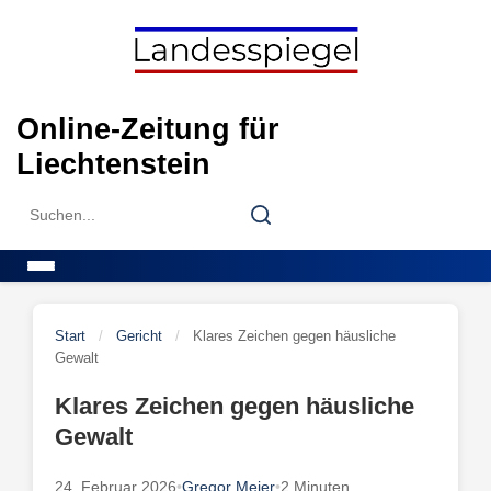
Skip
to
content
Online-Zeitung für
Liechtenstein
Search
Search
for:
Menu
Start
/
Gericht
/
Klares Zeichen gegen häusliche
Gewalt
Klares Zeichen gegen häusliche
Gewalt
24. Februar 2026
•
Gregor Meier
•
2 Minuten