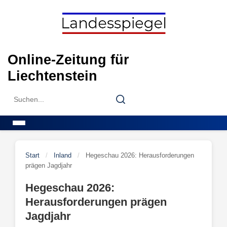
Skip
to
content
Online-Zeitung für
Liechtenstein
Search
Search
for:
Menu
Start
/
Inland
/
Hegeschau 2026: Herausforderungen
prägen Jagdjahr
Hegeschau 2026:
Herausforderungen prägen
Jagdjahr