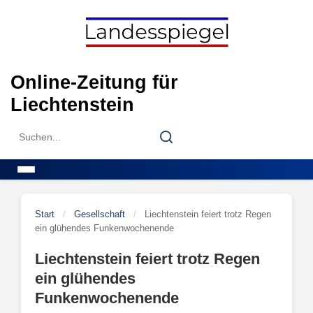
Skip
to
content
Online-Zeitung für
Liechtenstein
Search
Search
for:
Menu
Start
/
Gesellschaft
/
Liechtenstein feiert trotz Regen
ein glühendes Funkenwochenende
Liechtenstein feiert trotz Regen
ein glühendes
Funkenwochenende