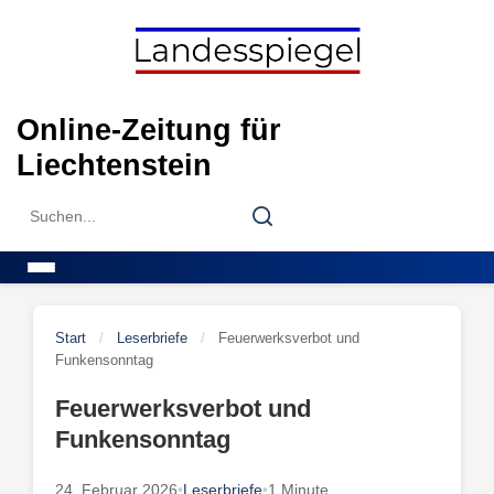
Skip
to
content
Online-Zeitung für
Liechtenstein
Search
Search
for:
Menu
Start
/
Leserbriefe
/
Feuerwerksverbot und
Funkensonntag
Feuerwerksverbot und
Funkensonntag
24. Februar 2026
•
Leserbriefe
•
1 Minute