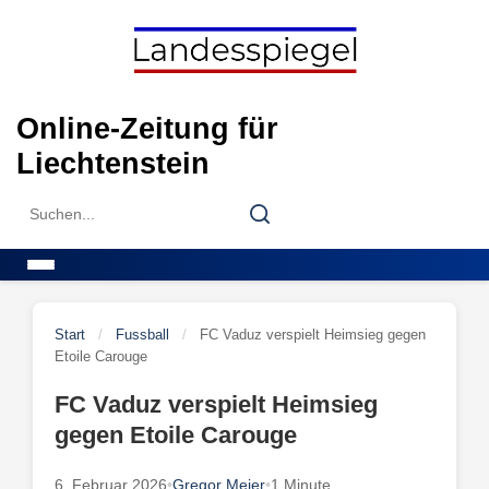
Skip
to
content
Online-Zeitung für
Liechtenstein
Search
Search
for:
Menu
Start
/
Fussball
/
FC Vaduz verspielt Heimsieg gegen
Etoile Carouge
FC Vaduz verspielt Heimsieg
gegen Etoile Carouge
6. Februar 2026
•
Gregor Meier
•
1 Minute