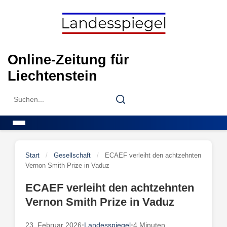
Skip
to
content
Online-Zeitung für
Liechtenstein
Search
Search
for:
Menu
Start
/
Gesellschaft
/
ECAEF verleiht den achtzehnten
Vernon Smith Prize in Vaduz
ECAEF verleiht den achtzehnten
Vernon Smith Prize in Vaduz
23. Februar 2026
•
Landesspiegel
•
4 Minuten