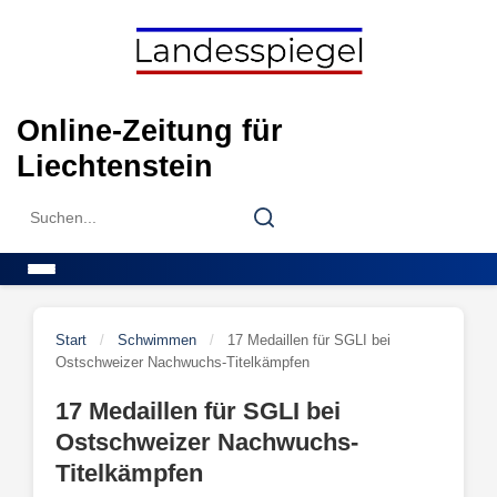
Skip
to
content
Online-Zeitung für
Liechtenstein
Search
Search
for:
Menu
Start
/
Schwimmen
/
17 Medaillen für SGLI bei
Ostschweizer Nachwuchs-Titelkämpfen
17 Medaillen für SGLI bei
Ostschweizer Nachwuchs-
Titelkämpfen