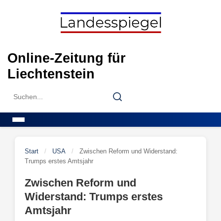
Skip
to
content
Online-Zeitung für
Liechtenstein
Search
Search
for:
Menu
Start
/
USA
/
Zwischen Reform und Widerstand:
Trumps erstes Amtsjahr
Zwischen Reform und
Widerstand: Trumps erstes
Amtsjahr