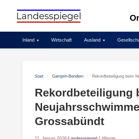
Skip
to
On
content
Inland
Wirtschaft
Ausland
Gesellscha
Start
/
Gamprin-Bendern
/
Rekordbeteiligung beim 
Rekordbeteiligung 
Neujahrsschwimmen
Grossabündt
11. Januar 2026
•
Landesspiegel
•
1 Minute