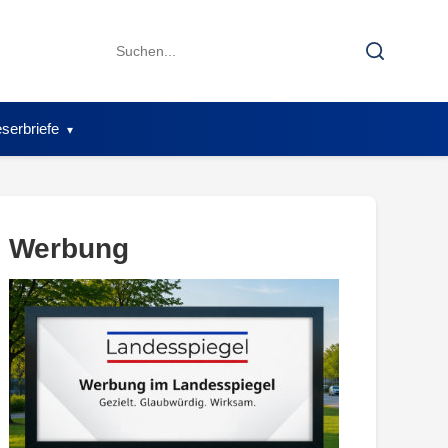
Search
Search
for:
serbriefe
Werbung