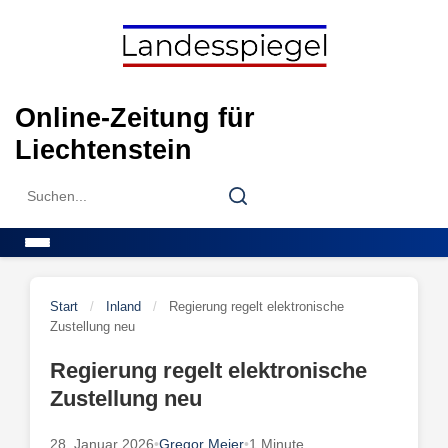
Skip
to
content
Online-Zeitung für
Liechtenstein
Search
Search
for:
Menu
Start
/
Inland
/
Regierung regelt elektronische
Zustellung neu
Regierung regelt elektronische
Zustellung neu
28. Januar 2026
•
Gregor Meier
•
1 Minute