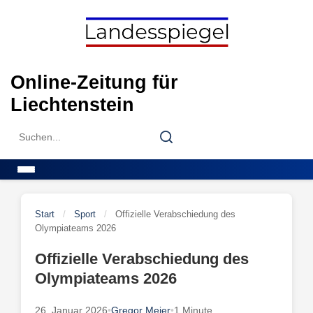
Skip
to
content
Online-Zeitung für
Liechtenstein
Search
Search
for:
Menu
Start
/
Sport
/
Offizielle Verabschiedung des
Olympiateams 2026
Offizielle Verabschiedung des
Olympiateams 2026
26. Januar 2026
•
Gregor Meier
•
1 Minute