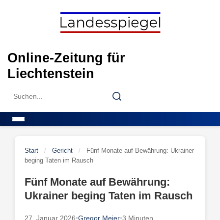
Skip
to
content
Online-Zeitung für
Liechtenstein
Search
Search
for:
Menu
Start
/
Gericht
/
Fünf Monate auf Bewährung: Ukrainer
beging Taten im Rausch
Fünf Monate auf Bewährung:
Ukrainer beging Taten im Rausch
27. Januar 2026
•
Gregor Meier
•
3 Minuten