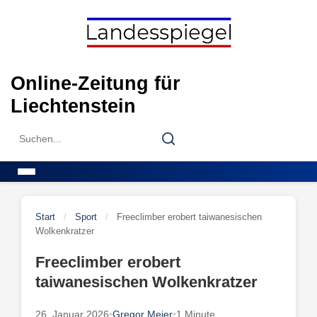
Skip
to
content
Online-Zeitung für
Liechtenstein
Search
Search
for:
Menu
Start
/
Sport
/
Freeclimber erobert taiwanesischen
Wolkenkratzer
Freeclimber erobert
taiwanesischen Wolkenkratzer
26. Januar 2026
•
Gregor Meier
•
1 Minute