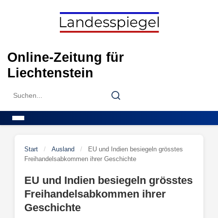
Skip
to
content
Online-Zeitung für
Liechtenstein
Search
Search
for:
Menu
Start
/
Ausland
/
EU und Indien besiegeln grösstes
Freihandelsabkommen ihrer Geschichte
EU und Indien besiegeln grösstes
Freihandelsabkommen ihrer
Geschichte