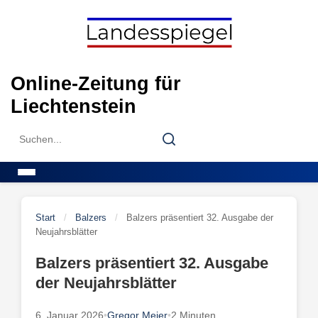
Skip
to
content
Online-Zeitung für
Liechtenstein
Search
Search
for:
Menu
Start
/
Balzers
/
Balzers präsentiert 32. Ausgabe der
Neujahrsblätter
Balzers präsentiert 32. Ausgabe
der Neujahrsblätter
6. Januar 2026
•
Gregor Meier
•
2 Minuten