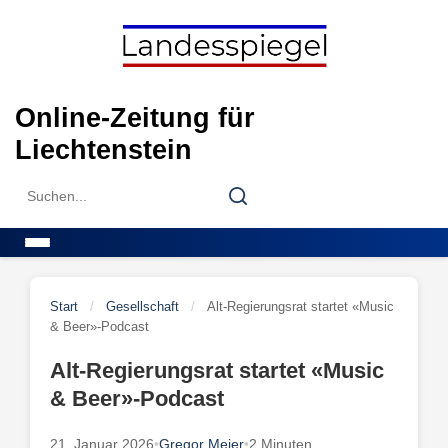
Skip
to
content
Online-Zeitung für
Liechtenstein
Search
Search
for:
Menu
Start
/
Gesellschaft
/
Alt-Regierungsrat startet «Music
& Beer»-Podcast
Alt-Regierungsrat startet «Music
& Beer»-Podcast
21. Januar 2026
•
Gregor Meier
•
2 Minuten