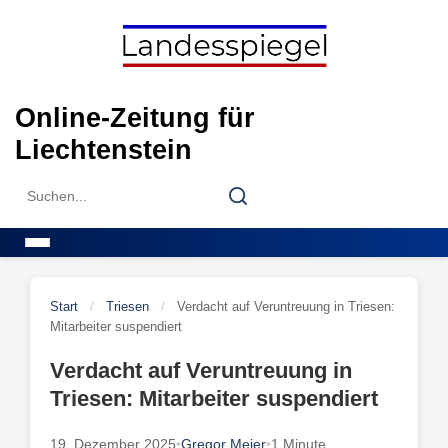
Skip
to
content
Online-Zeitung für
Liechtenstein
Search
Search
for:
Menu
Start
/
Triesen
/
Verdacht auf Veruntreuung in Triesen:
Mitarbeiter suspendiert
Verdacht auf Veruntreuung in
Triesen: Mitarbeiter suspendiert
19. Dezember 2025
•
Gregor Meier
•
1 Minute