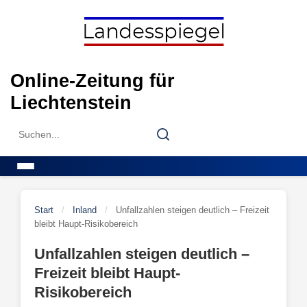
Skip
to
content
Online-Zeitung für
Liechtenstein
Search
Search
for:
Menu
Start
/
Inland
/
Unfallzahlen steigen deutlich – Freizeit
bleibt Haupt-Risikobereich
Unfallzahlen steigen deutlich –
Freizeit bleibt Haupt-
Risikobereich