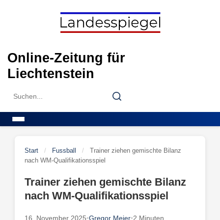
Skip
to
content
Online-Zeitung für
Liechtenstein
Search
Search
for:
Menu
Start
/
Fussball
/
Trainer ziehen gemischte Bilanz
nach WM-Qualifikationsspiel
Trainer ziehen gemischte Bilanz
nach WM-Qualifikationsspiel
16. November 2025
•
Gregor Meier
•
2 Minuten