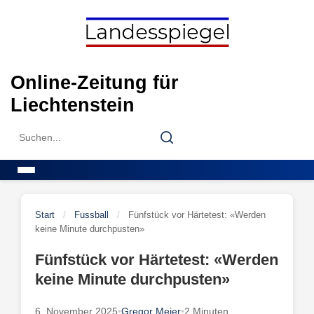
Skip
to
content
Online-Zeitung für
Liechtenstein
Search
Search
for:
Menu
Start
/
Fussball
/
Fünfstück vor Härtetest: «Werden
keine Minute durchpusten»
Fünfstück vor Härtetest: «Werden
keine Minute durchpusten»
6. November 2025
•
Gregor Meier
•
2 Minuten