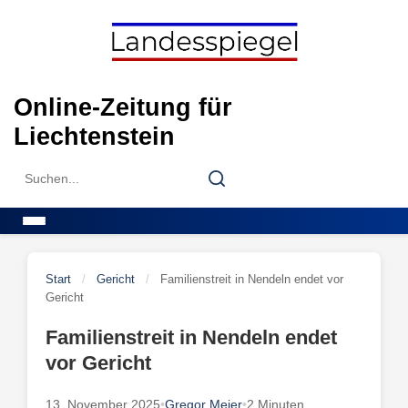
Skip
to
content
Online-Zeitung für
Liechtenstein
Search
Search
for:
Menu
Start
/
Gericht
/
Familienstreit in Nendeln endet vor
Gericht
Familienstreit in Nendeln endet
vor Gericht
13. November 2025
•
Gregor Meier
•
2 Minuten