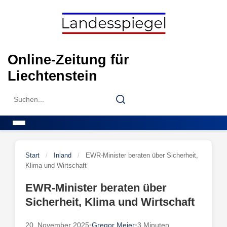
Skip
to
content
Online-Zeitung für
Liechtenstein
Search
Search
for:
Menu
Start
/
Inland
/
EWR-Minister beraten über Sicherheit,
Klima und Wirtschaft
EWR-Minister beraten über
Sicherheit, Klima und Wirtschaft
20. November 2025
•
Gregor Meier
•
3 Minuten