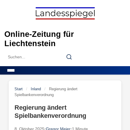
Skip
to
content
Online-Zeitung für
Liechtenstein
Search
Search
for:
Menu
Start
/
Inland
/
Regierung ändert
Spielbankenverordnung
Regierung ändert
Spielbankenverordnung
8. Oktober 2025
•
Gregor Meier
•
1 Minute