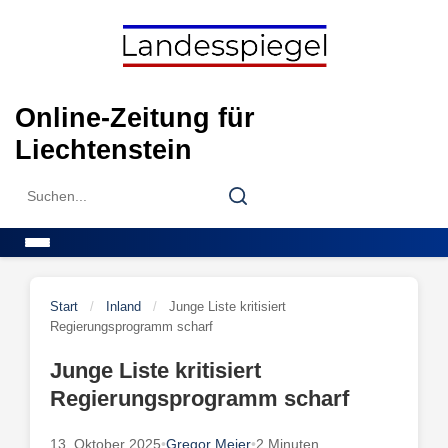
Skip
to
content
Online-Zeitung für
Liechtenstein
Search
Search
for:
Menu
Start
/
Inland
/
Junge Liste kritisiert
Regierungsprogramm scharf
Junge Liste kritisiert
Regierungsprogramm scharf
13. Oktober 2025
•
Gregor Meier
•
2 Minuten