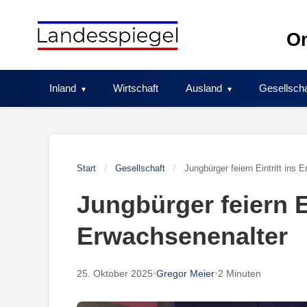
Skip
to
On
content
Inland
Wirtschaft
Ausland
Gesellscha
Start
/
Gesellschaft
/
Jungbürger feiern Eintritt ins 
Jungbürger feiern Ei
Erwachsenenalter
25. Oktober 2025
•
Gregor Meier
•
2 Minuten