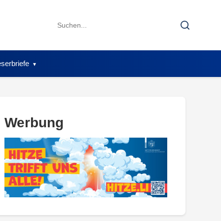
Search
Search
for:
serbriefe
Werbung