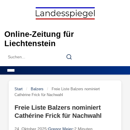
Skip
to
content
Online-Zeitung für
Liechtenstein
Search
Search
for:
Menu
Start
/
Balzers
/
Freie Liste Balzers nominiert
Cathérine Frick für Nachwahl
Freie Liste Balzers nominiert
Cathérine Frick für Nachwahl
24. Oktober 2025
•
Gregor Meier
•
2 Minuten