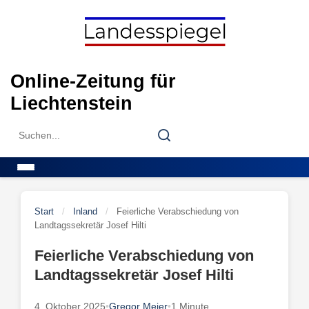
Skip
to
content
Online-Zeitung für
Liechtenstein
Search
Search
for:
Menu
Start
/
Inland
/
Feierliche Verabschiedung von
Landtagssekretär Josef Hilti
Feierliche Verabschiedung von
Landtagssekretär Josef Hilti
4. Oktober 2025
•
Gregor Meier
•
1 Minute