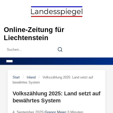
Skip
to
content
Online-Zeitung für
Liechtenstein
Search
Search
for:
Menu
Start
/
Inland
/
Volkszählung 2025: Land setzt auf
bewährtes System
Volkszählung 2025: Land setzt auf
bewährtes System
4. September 2025
•
Gregor Meier
•
3 Minuten