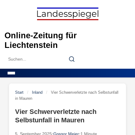
Skip
to
content
Online-Zeitung für
Liechtenstein
Search
Search
for:
Menu
Start
/
Inland
/
Vier Schwerverletzte nach Selbstunfall
in Mauren
Vier Schwerverletzte nach
Selbstunfall in Mauren
5. September 2025
•
Gregor Meier
•
1 Minute