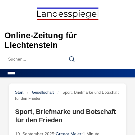
Skip
to
content
Online-Zeitung für
Liechtenstein
Search
Search
for:
Menu
Start
/
Gesellschaft
/
Sport, Briefmarke und Botschaft
für den Frieden
Sport, Briefmarke und Botschaft
für den Frieden
19. September 2025
•
Gregor Meier
•
1 Minute