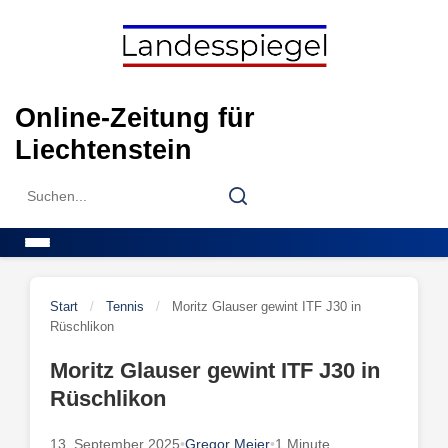
Skip
to
content
Online-Zeitung für
Liechtenstein
Search
Search
for:
Menu
Start
/
Tennis
/
Moritz Glauser gewint ITF J30 in
Rüschlikon
Moritz Glauser gewint ITF J30 in
Rüschlikon
13. September 2025
•
Gregor Meier
•
1 Minute