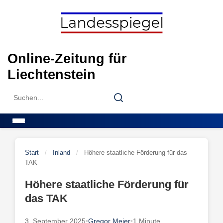
Skip
to
content
Online-Zeitung für
Liechtenstein
Search
Search
for:
Menu
Start
/
Inland
/
Höhere staatliche Förderung für das
TAK
Höhere staatliche Förderung für
das TAK
3. September 2025
•
Gregor Meier
•
1 Minute