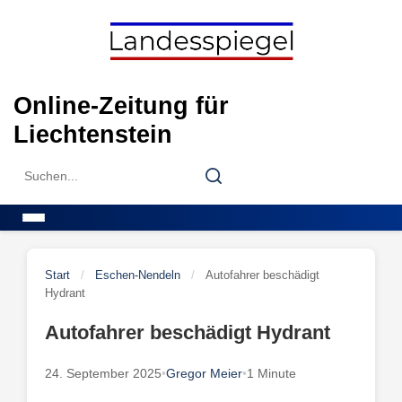
Skip
to
content
Online-Zeitung für
Liechtenstein
Search
Search
for:
Menu
Start
/
Eschen-Nendeln
/
Autofahrer beschädigt
Hydrant
Autofahrer beschädigt Hydrant
24. September 2025
•
Gregor Meier
•
1 Minute