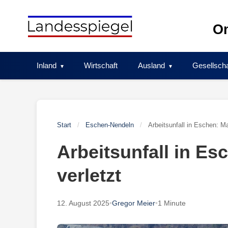
Skip
to
On
content
Inland
Wirtschaft
Ausland
Gesellscha
Start
/
Eschen-Nendeln
/
Arbeitsunfall in Eschen: M
Arbeitsunfall in E
verletzt
12. August 2025
•
Gregor Meier
•
1 Minute