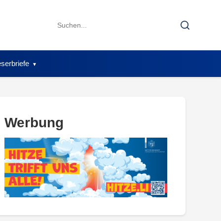
Search
Search
for:
serbriefe
Werbung