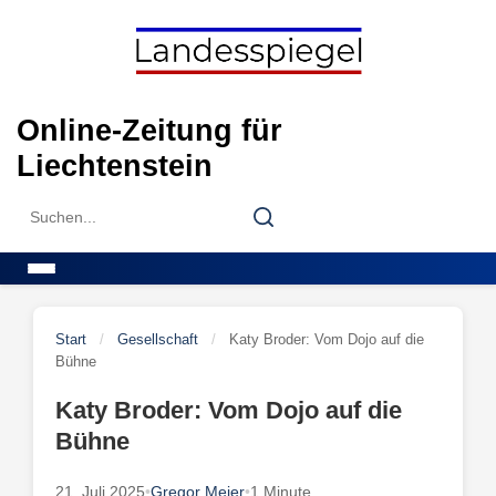
Skip
to
content
Online-Zeitung für
Liechtenstein
Search
Search
for:
Menu
Start
/
Gesellschaft
/
Katy Broder: Vom Dojo auf die
Bühne
Katy Broder: Vom Dojo auf die
Bühne
21. Juli 2025
•
Gregor Meier
•
1 Minute